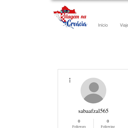
Início
Viaj
More actions
sabaafzal565
0
0
Followers
Following