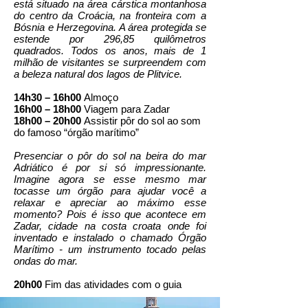
está situado na área cárstica montanhosa
do centro da Croácia, na fronteira com a
Bósnia e Herzegovina. A área protegida se
estende por 296,85 quilômetros
quadrados. Todos os anos, mais de 1
milhão de visitantes se surpreendem com
a beleza natural dos lagos de Plitvice.
14h30 – 16h00
Almoço
16h00 – 18h00
Viagem para Zadar
18h00 – 20h00
Assistir pôr do sol ao som
do famoso “órgão marítimo”
Presenciar o pôr do sol na beira do mar
Adriático é por si só impressionante.
Imagine agora se esse mesmo mar
tocasse um órgão para ajudar você a
relaxar e apreciar ao máximo esse
momento? Pois é isso que acontece em
Zadar, cidade na costa croata onde foi
inventado e instalado o chamado Órgão
Marítimo - um instrumento tocado pelas
ondas do mar.
20h00
Fim das atividades com o guia