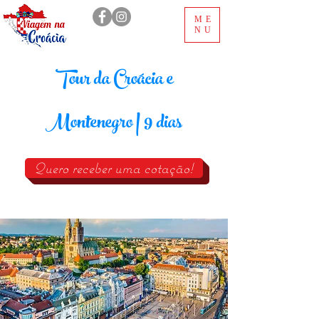
ME
NU
Tour da Croácia e
Montenegro | 9 dias
Quero receber uma cotação!