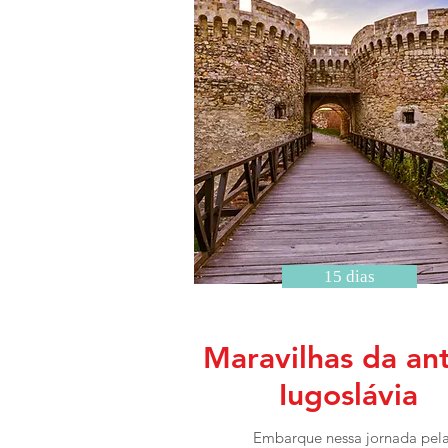
15 dias
Maravilhas da an
Iugoslávia
Embarque nessa jornada pel