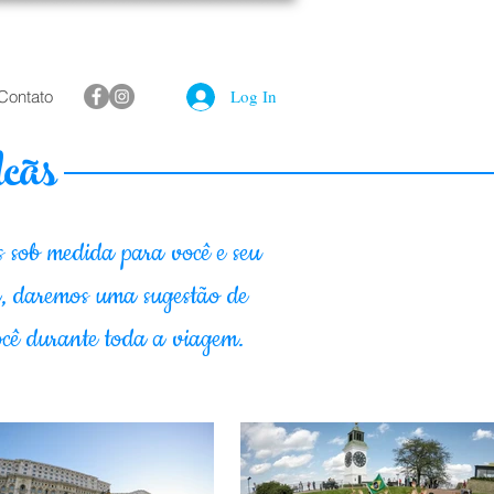
Log In
Contato
lcãs
s sob medida para você e seu
a, daremos uma sugestão de
você durante toda a viagem.