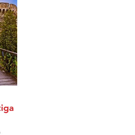
tiga
a