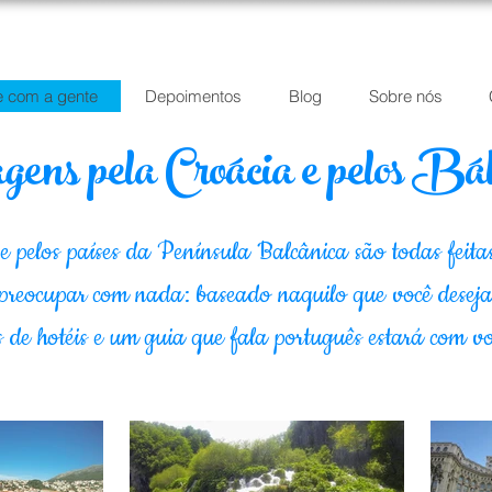
e com a gente
Depoimentos
Blog
Sobre nós
gens pela Croácia e pelos Bá
e pelos países da Península Balcânica são todas feita
e preocupar com nada: baseado naquilo que você desej
as de hotéis e um guia que fala português estará com 