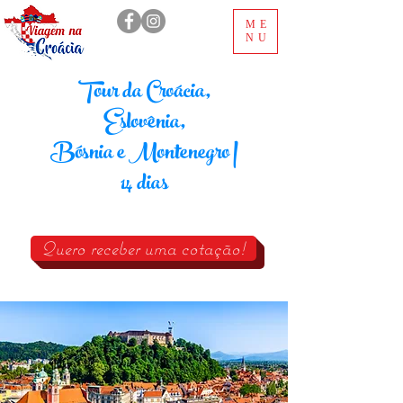
ME
NU
Tour da Croácia,
Eslovênia,
Bósnia e Montenegro |
14 dias
Quero receber uma cotação!