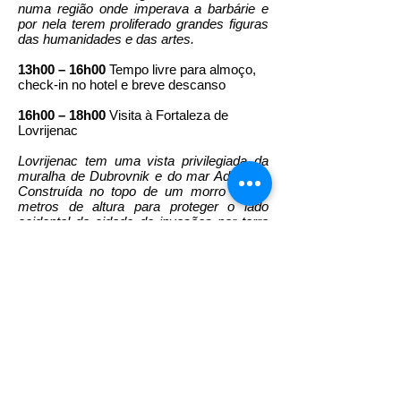
numa região onde imperava a barbárie e
por nela terem proliferado grandes figuras
das humanidades e das artes.
13h00 – 16h00
Tempo livre para almoço,
check-in no hotel e breve descanso
16h00 – 18h00
Visita à Fortaleza de
Lovrijenac
Lovrijenac tem uma vista privilegiada da
muralha de Dubrovnik e do mar Adriático.
Construída no topo de um morro de 37
metros de altura para proteger o lado
ocidental da cidade de invasões por terra
ou mar, suas paredes variam de 4 a 12 m
de espessura. Não há muito por dentro,
mas as ameias oferecem vistas
absolutamente incríveis da cidade velha e
seu grande pátio é frequentemente usado
como um local para teatro de verão e
concertos.
18h00
Resto do dia livre para explorar a
cidade. Fim das atividades com o guia