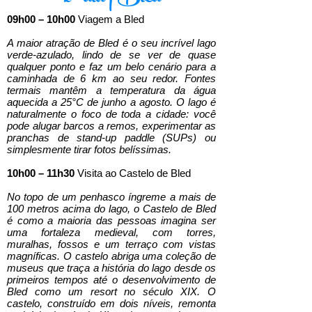
09h00 – 10h00
Viagem a Bled
A maior atração de Bled é o seu incrível lago
verde-azulado, lindo de se ver de quase
qualquer ponto e faz um belo cenário para a
caminhada de 6 km ao seu redor. Fontes
termais mantêm a temperatura da água
aquecida a 25°C de junho a agosto. O lago é
naturalmente o foco de toda a cidade: você
pode alugar barcos a remos, experimentar as
pranchas de stand-up paddle (SUPs) ou
simplesmente tirar fotos belíssimas.
10h00 – 11h30
Visita ao Castelo de Bled
No topo de um penhasco íngreme a mais de
100 metros acima do lago, o Castelo de Bled
é como a maioria das pessoas imagina ser
uma fortaleza medieval, com torres,
muralhas, fossos e um terraço com vistas
magníficas. O castelo abriga uma coleção de
museus que traça a história do lago desde os
primeiros tempos até o desenvolvimento de
Bled como um resort no século XIX. O
castelo, construído em dois níveis, remonta