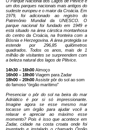
O Parque Nacional dos Lagos de Plitvice é
um dos parques nacionais mais antigos do
sudeste europeu e o maior da Croácia. Em
1979, foi adicionado ao registro do
Patrimônio Mundial da UNESCO. O
parque nacional foi fundado em 1949 e
está situado na área cárstica montanhosa
do centro da Croácia, na fronteira com a
Bósnia e Herzegovina. A área protegida se
estende por 296,85 quilômetros
quadrados. Todos os anos, mais de 1
milhão de visitantes se surpreendem com
a beleza natural dos lagos de Plitvice.
14h30 – 16h00
Almoço
16h00 – 18h00
Viagem para Zadar
18h00 – 20h00
Assistir pôr do sol ao som
do famoso “órgão marítimo”
Presenciar o pôr do sol na beira do mar
Adriático é por si só impressionante.
Imagine agora se esse mesmo mar
tocasse um órgão para ajudar você a
relaxar e apreciar ao máximo esse
momento? Pois é isso que acontece em
Zadar, cidade na costa croata onde foi
inventado e instalado o chamado Órgão