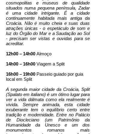
cosmopolitas e museus de qualidade
situados numa pequena península, Zadar
é uma cidade intrigante. É a cidade
continuamente habitada mais antiga da
Croácia. Não é muito cheia e suas duas
atrações únicas - o espetáculo de som e
luz do Órgão do Mar e a Saudação ao Sol
- precisam ser vistas e ouvidas para se
acreditar.
12h00 – 14h00
Almoço
14h00 – 16h00
Viagem a Split
16h00 – 19h00
Passeio guiado por guia
local em Split
A segunda maior cidade da Croácia, Split
(Spalato em italiano) é um ótimo lugar para
ver a vida dálmata como ela realmente é
vivida. Sempre animada, esta cidade
exuberante tem o equilíbrio certo entre
tradição e modernidade. Entre no Palácio
de Diocleciano (um Patrimônio da
Humanidade da Unesco e um dos
monumentos romanos mais