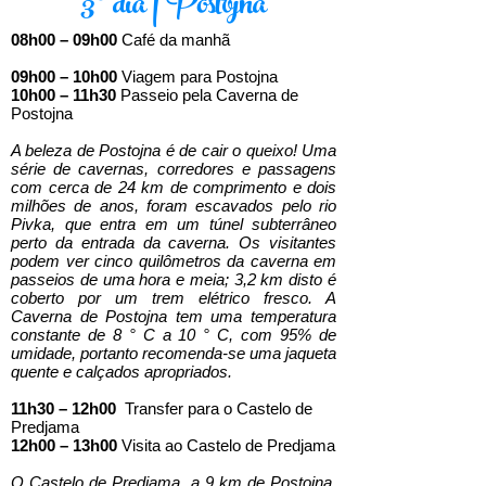
3º dia | Postojna
08h00 – 09h00
Café da manhã
09h00 – 10h00
Viagem para Postojna
10h00 – 11h30
Passeio pela Caverna de
Postojna
A beleza de Postojna é de cair o queixo! Uma
série de cavernas, corredores e passagens
com cerca de 24 km de comprimento e dois
milhões de anos, foram escavados pelo rio
Pivka, que entra em um túnel subterrâneo
perto da entrada da caverna. Os visitantes
podem ver cinco quilômetros da caverna em
passeios de uma hora e meia; 3,2 km disto é
coberto por um trem elétrico fresco. A
Caverna de Postojna tem uma temperatura
constante de 8 ° C a 10 ° C, com 95% de
umidade, portanto recomenda-se uma jaqueta
quente e calçados apropriados.
11h30 – 12h00
Transfer para o Castelo de
Predjama
12h00 – 13h00
Visita ao Castelo de Predjama
O Castelo de Predjama, a 9 km de Postojna,