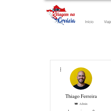
Início
Viaj
More actions
Thiago Ferreira
Admin
1
0